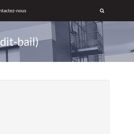
ntactez-nous
dit-bail)