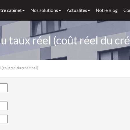
tre cabinet
Nos solutions
Actualités
Notre Blog
Co
u taux réel (coût réel du cré
l (coût réel du crédit-bail)