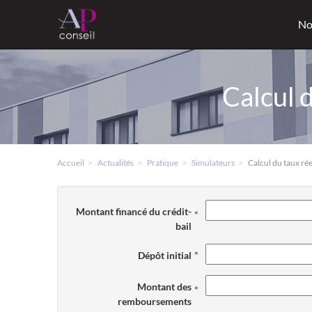
No
Calcul d
Accueil
Actualités
Pratique
Simulateurs
Calcul du taux rée
Montant financé du crédit-
bail
Dépôt initial
Montant des
remboursements