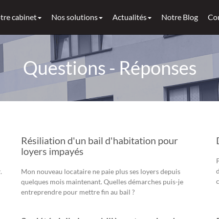
tre cabinet
Nos solutions
Actualités
Notre Blog
Co
Questions - Réponses
Résiliation d'un bail d'habitation pour
loyers impayés
d
.
Mon nouveau locataire ne paie plus ses loyers depuis
quelques mois maintenant. Quelles démarches puis-je
entreprendre pour mettre fin au bail ?