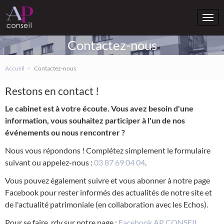
Togg
navi
Contactez-nous
Accueil
Contactez-nous
Restons en contact !
Le cabinet est à votre écoute. Vous avez besoin d'une
information, vous souhaitez participer à l'un de nos
événements ou nous rencontrer ?
Nous vous répondons ! Complétez simplement le formulaire
suivant ou appelez-nous :
03 87 69 04 04
.
Vous pouvez également suivre et vous abonner à notre page
Facebook pour rester informés des actualités de notre site et
de l'actualité patrimoniale (en collaboration avec les Echos).
Pour se faire, rdv sur notre page :
Facebook AP CONSEIL