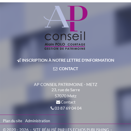
INSCRIPTION À NOTRE LETTRE D'INFORMATION
CONTACT
AP CONSEIL PATRIMOINE - METZ
23, rue de Sarre
57070
Metz
Contact
03 87 69 04 04
Plan du site
Administration
© 2020 - 2026
SITE RÉALISÉ PAR LES ECHOS PUBLISHING