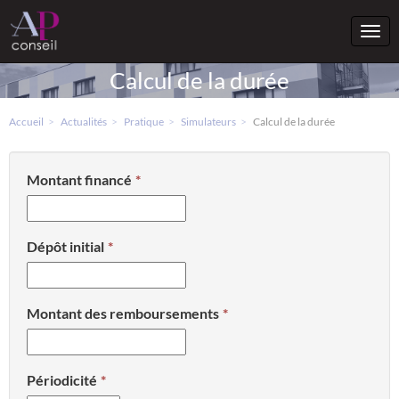
Togg
navi
Calcul de la durée
Accueil
Actualités
Pratique
Simulateurs
Calcul de la durée
Montant financé
Dépôt initial
Montant des remboursements
Périodicité