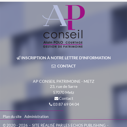
INSCRIPTION À NOTRE LETTRE D'INFORMATION
CONTACT
AP CONSEIL PATRIMOINE - METZ
23, rue de Sarre
57070
Metz
Contact
03 87 69 04 04
Plan du site
Administration
© 2020 - 2026
SITE RÉALISÉ PAR LES ECHOS PUBLISHING