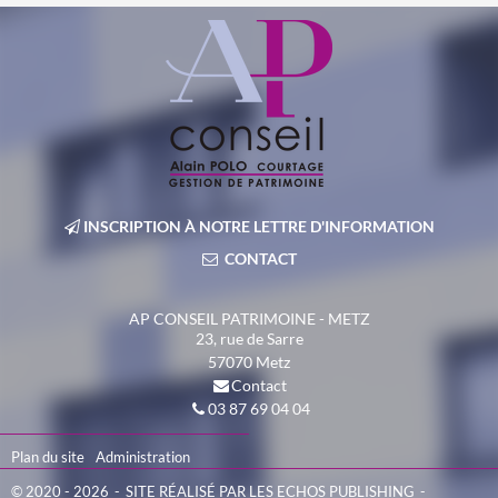
INSCRIPTION À NOTRE LETTRE D'INFORMATION
CONTACT
AP CONSEIL PATRIMOINE - METZ
23, rue de Sarre
57070
Metz
Contact
03 87 69 04 04
Plan du site
Administration
© 2020 - 2026
SITE RÉALISÉ PAR LES ECHOS PUBLISHING