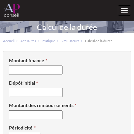
Togg
navi
Calcul de la durée
Accueil
Actualités
Pratique
Simulateurs
Calcul de la durée
Montant financé
Dépôt initial
Montant des remboursements
Périodicité