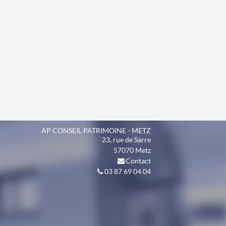
AP CONSEIL PATRIMOINE - METZ
23, rue de Sarre
57070
Metz
Contact
03 87 69 04 04