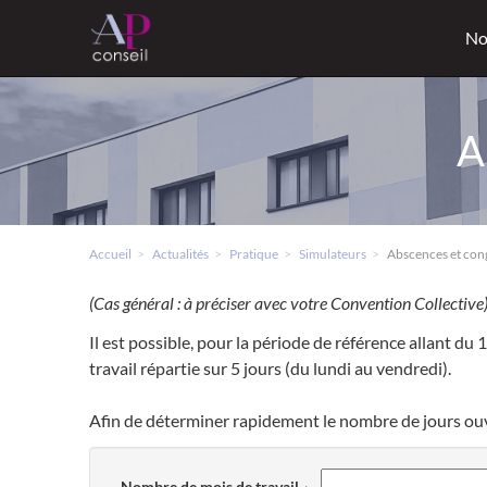
No
A
Accueil
Actualités
Pratique
Simulateurs
Abscences et cong
(Cas général : à préciser avec votre Convention Collective
Il est possible, pour la période de référence allant du 1
travail répartie sur 5 jours (du lundi au vendredi).
Afin de déterminer rapidement le nombre de jours ouvra
Nombre de mois de travail