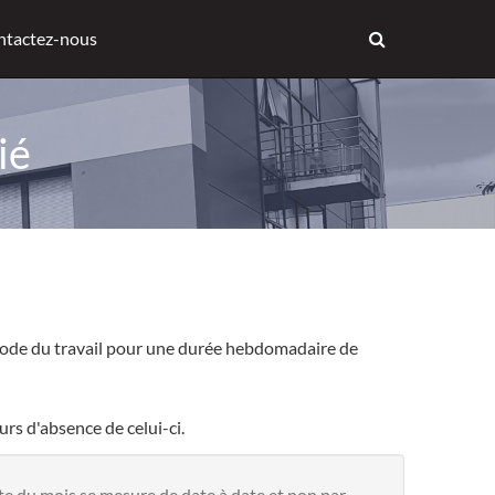
ntactez-nous
ié
le code du travail pour une durée hebdomadaire de
rs d'absence de celui-ci.
te du mois se mesure de date à date et non par