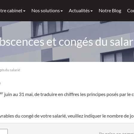
tre cabinet
Nos solutions
Actualités
Notre Blog
Co
bscences et congés du salar
és du salarié
)
er
juin au 31 mai, de traduire en chiffres les principes posés par 
bles du congé de votre salarié, veuillez indiquer le nombre de jou
(la prise en comp