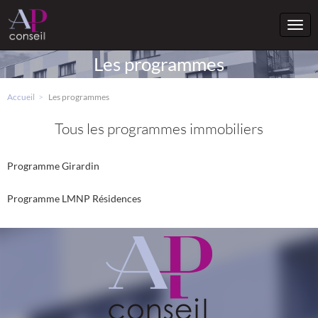
Togg
navi
Les programmes
Accueil
Les programmes
Tous les programmes immobiliers
Programme Girardin
Programme LMNP Résidences