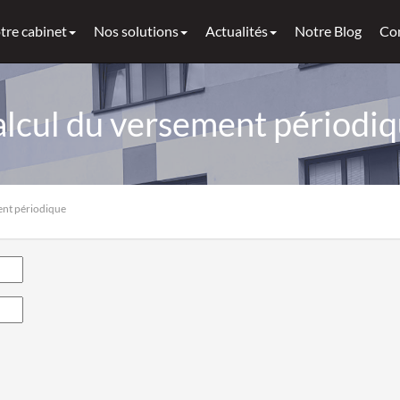
tre cabinet
Nos solutions
Actualités
Notre Blog
Co
lcul du versement périodi
ent périodique