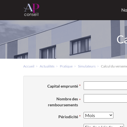
No
Ca
Accueil
Actualités
Pratique
Simulateurs
Calcul du versem
Capital emprunté
Nombre des
remboursements
Périodicité