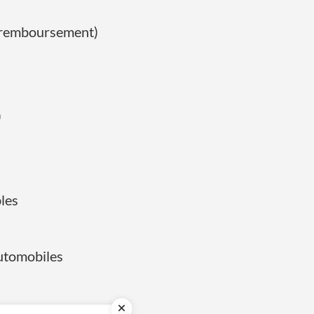
de remboursement)
)
les
automobiles