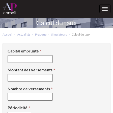
Togg
navi
Calcul du taux
Accueil
Actualités
Pratique
Simulateurs
Calcul du taux
Capital emprunté
Montant des versements
Nombre de versements
Périodicité